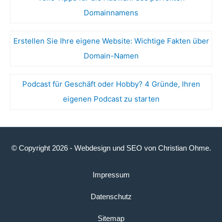
Domainnamens
Erstellen Sie Ihre eigene Website: Wichtige Fakten über
Domain-Namen
Podcast für Geschäft oder Hobby? 4 Gründe, Ihren
eigenen Podcast zu starten
© Copyright 2026 -
Webdesign
und
SEO
von
Christian Ohme
.
Impressum
Datenschutz
Sitemap