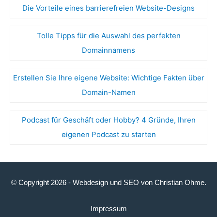
Die Vorteile eines barrierefreien Website-Designs
Tolle Tipps für die Auswahl des perfekten
Domainnamens
Erstellen Sie Ihre eigene Website: Wichtige Fakten über
Domain-Namen
Podcast für Geschäft oder Hobby? 4 Gründe, Ihren
eigenen Podcast zu starten
© Copyright 2026 -
Webdesign
und
SEO
von
Christian Ohme
.
Impressum